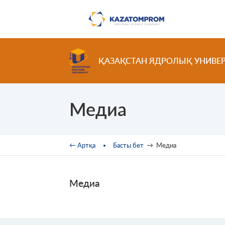
Skip to main content
ҚАЗАҚСТАН ЯДРОЛЫҚ УНИВЕР
Медиа
You are here
← Артқа
Басты бет
→
Медиа
Медиа